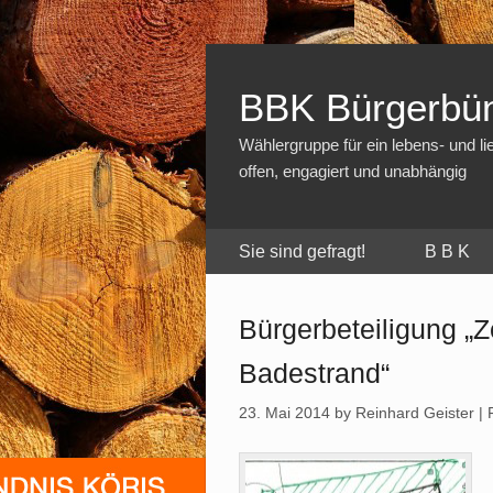
BBK Bürgerbün
Wählergruppe für ein lebens- und l
offen, engagiert und unabhängig
Sie sind gefragt!
B B K
Bürgerbeteiligung „Z
Badestrand“
23. Mai 2014
by Reinhard Geister | F