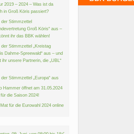
ur 2019 – 2024 – Was ist da
ch in Groß Köris passiert?
t der Stimmzettel
devertretung Groß Köris“ aus –
könnt ihr das BBK wählen!
 der Stimmzettel „Kreistag
is Dahme-Spreewald“ aus – und
 ihr unsere Partnerin, die „UBL“
t der Stimmzettel „Europa“ aus
o Hammer öffnet am 31.05.2024
 für die Saison 2024!
Mat für die Eurowahl 2024 online
, 09. Juni, von 08:00 bis 18:00 Uhr +++ WÄHLEN GEHEN! +++