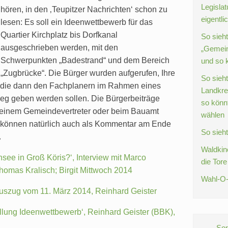
Legislat
hören, in den ‚Teupitzer Nachrichten‘ schon zu
eigentli
lesen: Es soll ein Ideenwettbewerb für das
Quartier Kirchplatz bis Dorfkanal
So sieh
ausgeschrieben werden, mit den
„Gemein
Schwerpunkten „Badestrand“ und dem Bereich
und so 
„Zugbrücke“. Die Bürger wurden aufgerufen, Ihre
So sieht
, die dann den Fachplanern im Rahmen eines
Landkre
eg geben werden sollen. Die Bürgerbeiträge
so könnt
 einem Gemeindevertreter oder beim Bauamt
wählen
können natürlich auch als Kommentar am Ende
So sieh
.
Waldkin
see in Groß Köris?‘, Interview mit Marco
die Tore
homas Kralisch; Birgit Mittwoch 2014
Wahl-O-
uszug vom 11. März 2014, Reinhard Geister
llung Ideenwettbewerb‘, Reinhard Geister (BBK),
Sonntag