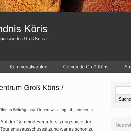
dnis Köris
iebenswertes Groß Köris –
Kommunalwahlen
Gemeinde Groß Köris
Am
entrum Groß Köris /
iled in
Beiträge zur Ortsentwicklung
|
4 comments
Auf der Gemeindevertretersitzung sowie der
Neuest
Tourismusausschusssitzung war es schon zu