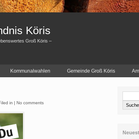
dnis Köris
iebenswertes Groß Köris –
Kommunalwahlen
Gemeinde Groß Köris
Am
iled in |
No comments
Neuest