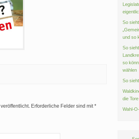
Legislat
eigentli
So sieh
„Gemein
und so 
So sieht
Landkre
so könnt
wählen
So sieh
Waldkin
die Tore
eröffentlicht.
Erforderliche Felder sind mit
*
Wahl-O-
Sonnt