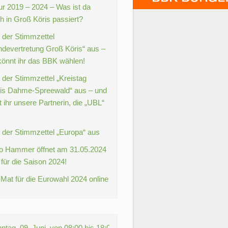
ur 2019 – 2024 – Was ist da
ch in Groß Köris passiert?
t der Stimmzettel
devertretung Groß Köris“ aus –
könnt ihr das BBK wählen!
 der Stimmzettel „Kreistag
is Dahme-Spreewald“ aus – und
 ihr unsere Partnerin, die „UBL“
t der Stimmzettel „Europa“ aus
o Hammer öffnet am 31.05.2024
 für die Saison 2024!
Mat für die Eurowahl 2024 online
ag, 09. Juni, von 08:00 bis 18:00 Uhr +++ WÄHLEN GEHEN! +++