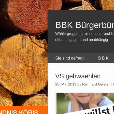
BBK Bürgerbün
Wählergruppe für ein lebens- und l
offen, engagiert und unabhängig
Sie sind gefragt!
B B K
VS gehwaehlen
25. Mai 2019
by Reinhard Geister | F